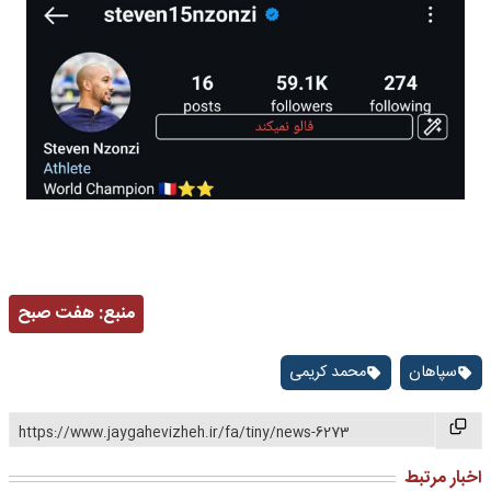
منبع:
هفت صبح
سپاهان
محمد کریمی
https://www.jaygahevizheh.ir/fa/tiny/news-6273
اخبار مرتبط