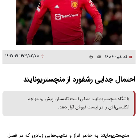
۱۴۰۳/۰۲/۰۸ ۱۶:۲۰:۱۹
کد خبر: 1686
احتمال جدایی رشفورد از منچستریونایتد
باشگاه منچستریونایتد ممکن است تابستان پیش رو مهاجم
انگلیسی‌اش را در لیست فروش قرار دهد.
منچستریونایتد به خاطر فراز و نشیب‌هایی زیادی که در فصل