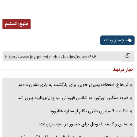
منبع:
تسنیم
منچستریونایتد
https://www.jaygahevizheh.ir/fa/tiny/news-1686
اخبار مرتبط
تن‌هاخ: انعطاف پذیری خوبی برای بازگشت به بازی نشان دادیم
ضربه سنگین اورتون به شانس قهرمانی لیورپول/یونایتد پیروز شد
شکایت ۹ میلیون دلاری بکام از ستاره هالیوود
تماس رتکلیف با توخل برای حضور در منچستریونایتد