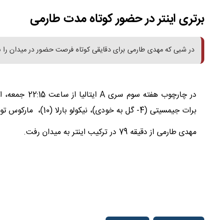
برتری اینتر در حضور کوتاه مدت طارمی
در شبی که مهدی طارمی برای دقایقی کوتاه فرصت حضور در میدان را به
برات جیمسیتی (4- گل به خودی)، نیکولو بارلا (10)، مارکوس تورام (47 و 56) گل‌های شاگردان اینزاگی را به ثمر رساندند.
مهدی طارمی از دقیقه 79 در ترکیب اینتر به میدان رفت.