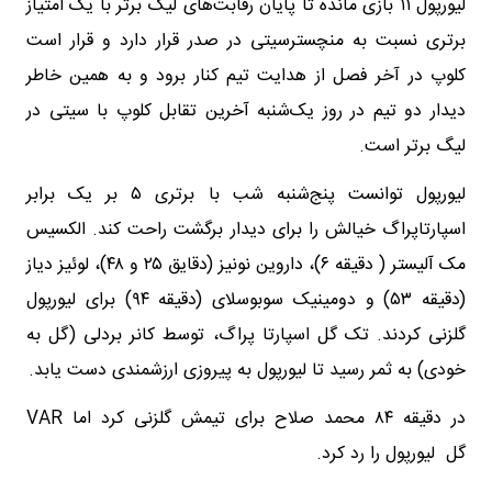
لیورپول ۱۱ بازی مانده تا پایان رقابت‌های لیگ برتر با یک امتیاز
برتری نسبت به منچسترسیتی در صدر قرار دارد و قرار است
کلوپ در آخر فصل از هدایت تیم کنار برود و به همین خاطر
دیدار دو تیم در روز یک‌شنبه آخرین تقابل کلوپ با سیتی در
لیگ برتر است.
لیورپول توانست پنج‌شنبه شب با برتری ۵ بر یک برابر
اسپارتاپراگ خیالش را برای دیدار برگشت راحت کند. الکسیس
مک آلیستر ( دقیقه ۶)، داروین نونیز (دقایق ۲۵ و ۴۸)، لوئیز دیاز
(دقیقه ۵۳) و دومینیک سوبوسلای (دقیقه ۹۴) برای لیورپول
گلزنی کردند. تک گل اسپارتا پراگ، توسط کانر بردلی (گل به
خودی) به ثمر رسید تا لیورپول به پیروزی ارزشمندی دست یابد.
در دقیقه ۸۴ محمد صلاح برای تیمش گلزنی کرد اما VAR
گل لیورپول را رد کرد.