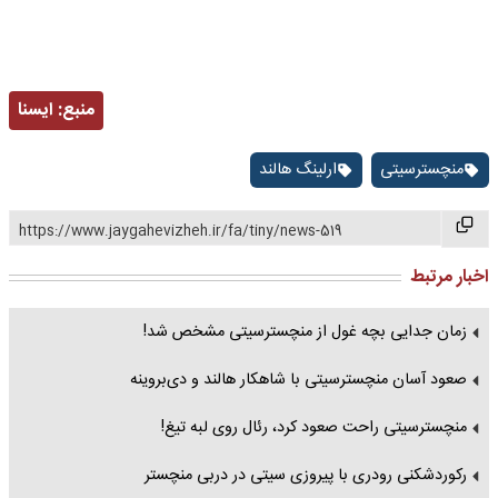
منبع:
ايسنا
منچسترسیتی
ارلینگ‌ هالند
https://www.jaygahevizheh.ir/fa/tiny/news-519
اخبار مرتبط
زمان جدایی بچه غول از منچسترسیتی مشخص شد!‏
صعود آسان منچسترسیتی با شاهکار هالند و دی‌بروینه
منچسترسیتی راحت صعود کرد، رئال روی لبه تیغ!
رکوردشکنی رودری با پیروزی سیتی در دربی منچستر