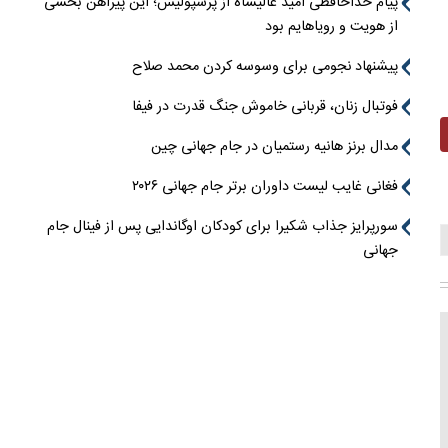
پیام خداحافظی امید عالیشاه از پرسپولیس؛ این پیراهن بخشی
از هویت و رویاهایم بود
پیشنهاد نجومی برای وسوسه کردن محمد صلاح
فوتبال زنان، قربانی خاموش جنگ قدرت در فیفا
مدال برنز هانیه رستمیان در جام جهانی چین
فغانی غایب لیست داوران برتر جام جهانی ۲۰۲۶
سورپرایز جذاب شکیرا برای کودکان اوگاندایی پس از فینال جام
جهانی