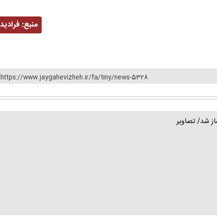
منبع:
فرادید
https://www.jaygahevizheh.ir/fa/tiny/news-5328
از شد/ تصاویر