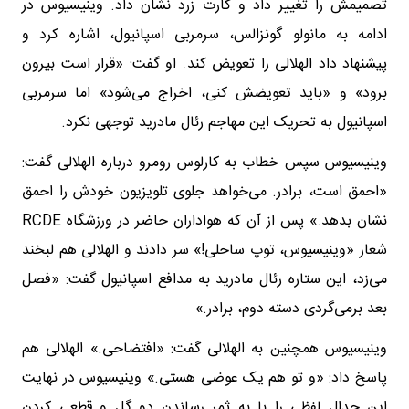
تصمیمش را تغییر داد و کارت زرد نشان داد. وینیسیوس در
ادامه به مانولو گونزالس، سرمربی اسپانیول، اشاره کرد و
پیشنهاد داد الهلالی را تعویض کند. او گفت: «قرار است بیرون
برود» و «باید تعویضش کنی، اخراج می‌شود» اما سرمربی
اسپانیول به تحریک این مهاجم رئال مادرید توجهی نکرد.
وینیسیوس سپس خطاب به کارلوس رومرو درباره الهلالی گفت:
«احمق است، برادر. می‌خواهد جلوی تلویزیون خودش را احمق
نشان بدهد.» پس از آن‌ که هواداران حاضر در ورزشگاه RCDE
شعار «وینیسیوس، توپ ساحلی!» سر دادند و الهلالی هم لبخند
می‌زد، این ستاره رئال مادرید به مدافع اسپانیول گفت: «فصل
بعد برمی‌گردی دسته دوم، برادر.»
وینیسیوس همچنین به الهلالی گفت: «افتضاحی.» الهلالی هم
پاسخ داد: «و تو هم یک عوضی هستی.» وینیسیوس در نهایت
این جدال لفظی را با به‌ ثمر رساندن دو گل و قطعی کردن