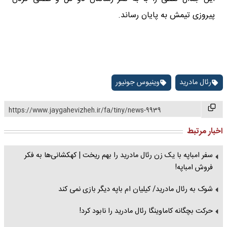
پیروزی تیمش به پایان رساند.
رئال مادرید
وینیوس جونیور
https://www.jaygahevizheh.ir/fa/tiny/news-9939
اخبار مرتبط
سفر امباپه با یک زن رئال مادرید را بهم ریخت | کهکشانی‌ها به فکر
فروش امباپه!
شوک به رئال مادرید/ کیلیان ام باپه دیگر بازی نمی کند
حرکت بچگانه کاماوینگا رئال مادرید را نابود کرد!