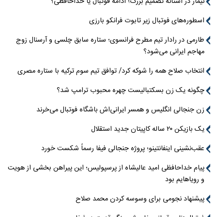
نیمار در آستانه تصمیم بزرگ؛ ادامه فوتبال یا خداحافظی؟
اسطوره‌های فوتبال زیر تابوت فرانکو بارزی
طارمی در رادار تیم مطرح فرانسوی؛ ستاره سابق چلسی و آرسنال زوج
مهاجم ایرانی می‌شود؟
انتخاب صلاح همه را شوکه کرد/ توافق تیم سوم ترکیه با ستاره مصری
چگونه یک زن بسکتبالیست چهره محبوب ترامپ شد؟
زن جنجالی انگلیس و همسر ایرانی‌اش باشگاه فوتبال می‌خرند
یک بازیکن ۲۰ ساله کاپیتان جدید استقلال
عقب‌نشینی اینفانتینو؛ پروژه جنجالی فیفا رسماً شکست خورد
پیام خداحافظی امید عالیشاه از پرسپولیس؛ این پیراهن بخشی از هویت
و رویاهایم بود
پیشنهاد نجومی برای وسوسه کردن محمد صلاح