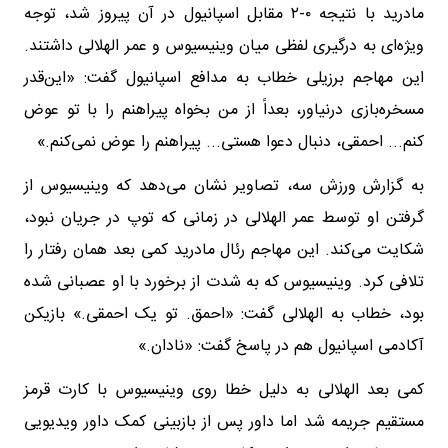
مادرید با نتیجه ۰-۲ مقابل اسپانیول در آن پیروز شد، توجه
ویژه‌ای به درگیری لفظی میان وینیسیوس و عمر الهلالی داشتند.
این مهاجم برزیلی خطاب به مدافع اسپانیول گفت: «این‌قدر
مسخره‌بازی درنیاور، بعداً از من بخواه پیراهنم را با تو عوض
کنم... احمقی، دنبال دعوا هستی... پیراهنم را عوض نمی‌کنم.»
به گزارش ورزش سه، تصاویر نشان می‌دهد که وینیسیوس از
گرفتن او توسط عمر الهلالی در زمانی که توپ در جریان نبود،
شکایت می‌کند. این مهاجم رئال مادرید کمی بعد همان رفتار را
تلافی کرد. وینیسیوس که به‌ شدت از برخورد با او عصبانی شده
بود، خطاب به الهلالی گفت: «احمق. تو یک احمقی.» بازیکن
آکادمی اسپانیول هم در پاسخ گفت: «نادان.»
کمی بعد الهلالی به‌ دلیل خطا روی وینیسیوس با کارت قرمز
مستقیم جریمه شد اما داور پس از بازبینی کمک داور ویدیویی