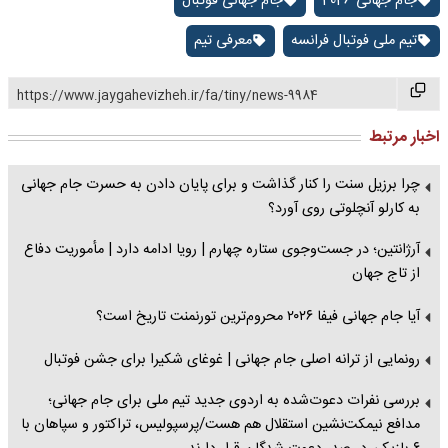
جام جهانی 2026
جام جهانی فوتبال
تیم ملی فوتبال فرانسه
معرفی تیم
https://www.jaygahevizheh.ir/fa/tiny/news-9984
اخبار مرتبط
چرا برزیل سنت را کنار گذاشت و برای پایان دادن به حسرت جام جهانی
به کارلو آنچلوتی روی آورد؟
آرژانتین؛ در جست‌وجوی ستاره چهارم | رویا ادامه دارد | مأموریت دفاع
از تاج جهان
آیا جام جهانی فیفا ۲۰۲۶ محروم‌ترین تورنمنت تاریخ است؟
رونمایی از ترانه اصلی جام جهانی | غوغای شکیرا برای جشن فوتبال
بررسی نفرات دعوت‌شده به اردوی جدید تیم ملی برای جام جهانی؛
مدافع نیمکت‌نشین استقلال هم هست/پرسپولیس، تراکتور و سپاهان با