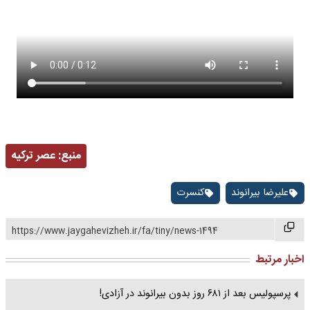
منبع:
عصر ترکیه
علیرضا بیرانوند
کنسرت
https://www.jaygahevizheh.ir/fa/tiny/news-1494
اخبار مرتبط
پرسپولیس بعد از ۶۸۱ روز بدون بیرانوند در آزادی!