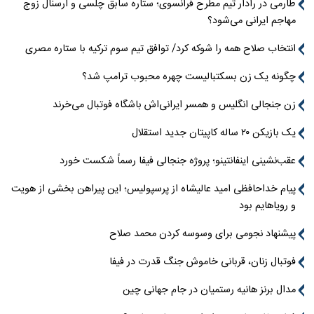
طارمی در رادار تیم مطرح فرانسوی؛ ستاره سابق چلسی و آرسنال زوج
مهاجم ایرانی می‌شود؟
انتخاب صلاح همه را شوکه کرد/ توافق تیم سوم ترکیه با ستاره مصری
چگونه یک زن بسکتبالیست چهره محبوب ترامپ شد؟
زن جنجالی انگلیس و همسر ایرانی‌اش باشگاه فوتبال می‌خرند
یک بازیکن ۲۰ ساله کاپیتان جدید استقلال
عقب‌نشینی اینفانتینو؛ پروژه جنجالی فیفا رسماً شکست خورد
پیام خداحافظی امید عالیشاه از پرسپولیس؛ این پیراهن بخشی از هویت
و رویاهایم بود
پیشنهاد نجومی برای وسوسه کردن محمد صلاح
فوتبال زنان، قربانی خاموش جنگ قدرت در فیفا
مدال برنز هانیه رستمیان در جام جهانی چین