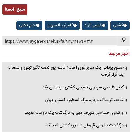
منبع:
ايسنا
کشتی
کشتی آزاد
کامران قاسم‌پور
جام تختی
https://www.jaygahevizheh.ir/fa/tiny/news-6293
اخبار مرتبط
حسن یزدانی یک مبارز قوی است/ قاسم پور تحت تأثیر تیلور و سعداله
یف قرار گرفت
کمیل قاسمی سرمربی تیم‌ملی کشتی عربستان شد
شایعه ترسناک درباره مرگ اسطوره کشتی جهان
واکنش احساسی علیرضا دبیر به درگذشت یک دوست قدیمی
درگذشت ناگهانی قهرمان ۳ دوره کشتی المپیک!