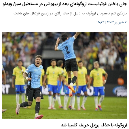
جان باختن فوتبالیست اروگوئه‌ای بعد از بیهوشی در مستطیل سبز/ ویدئو
بازیکن تیم ناسیونال اروگوئه به دلیل از حال رفتن در زمین فوتبال جان باخت.
۷ شهریور ۱۴۰۳
|
۱۵:۲۴
اروگوئه با حذف برزیل حریف کلمبیا شد