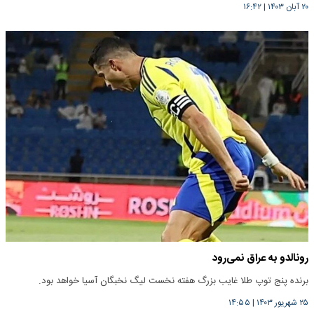
۲۰ آبان ۱۴۰۳
|
۱۶:۴۲
رونالدو به عراق نمی‌رود
برنده پنج توپ طلا غایب بزرگ هفته نخست لیگ نخبگان آسیا خواهد بود.
۲۵ شهریور ۱۴۰۳
|
۱۴:۵۵