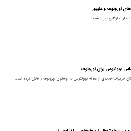
های اورونوف و علیپور
دار تدارکاتی پیروز شدند.
تماس یوونتوس برای اورونوف
ن جزییات جدیدی از علاقه یووتتوس به اوستون اورونوف را فاش کرده است.
ربی را خوشحال کرد قلعه‌نویی را ناراحت!