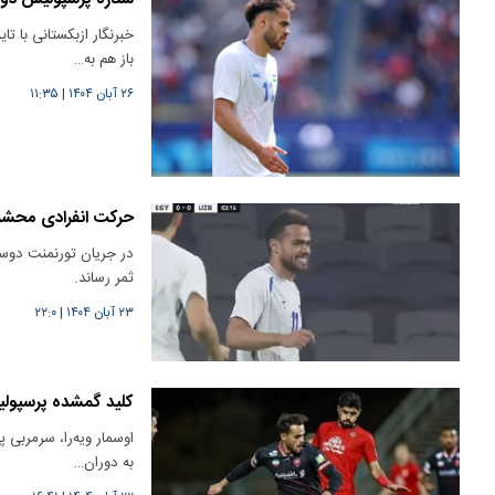
خبرنگار ازبکستانی با ت
باز هم به…
۲۶ آبان ۱۴۰۴
|
۱۱:۳۵
حرکت انفرادی محشر؛
در جریان تورنمنت دوستا
ثمر رساند.
۲۳ آبان ۱۴۰۴
|
۲۲:۰
کلید گمشده پرسپولی
اوسمار ویه‌را، سرمربی پ
به دوران…