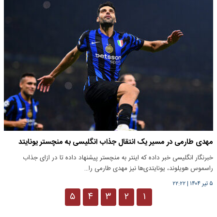
مهدی طارمی در مسیر یک انتقال جذاب انگلیسی به منچستر یونایتد
خبرنگار انگلیسی خبر داده که اینتر به منچستر پیشنهاد داده تا در ازای جذاب
راسموس هویلوند، یونایتدی‌ها نیز مهدی طارمی را…
۵ تیر ۱۴۰۴
|
۲۲:۲۲
۵
۴
۳
۲
۱