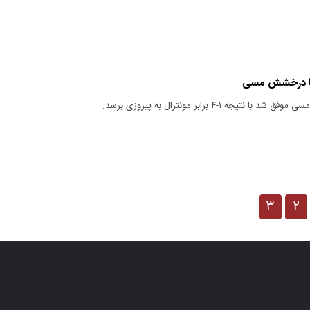
 با درخشش مسی
تیجه ۱-۴ برابر مونترال به پیروزی برسد.
۳
۲