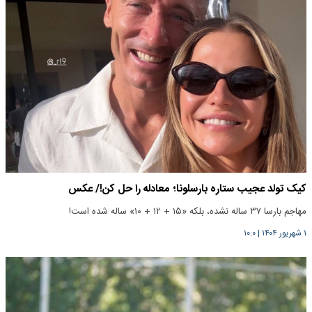
کیک تولد عجیب ستاره بارسلونا؛ معادله را حل کن!/ عکس
مهاجم بارسا ۳۷ ساله نشده، بلکه «۱۵ + ۱۲ + ۱۰» ساله شده است!
۱ شهریور ۱۴۰۴
|
۱۰:۰