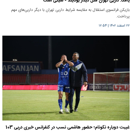
یامگا: داربی تهران مثل دیدار یونایتد - سیتی است
بازیکن فرانسوی استقلال به مقایسه شرایط داربی تهران با دیگر داربی‌های مهم
پرداخت.
۲۲ اسفند ۱۴۰۲
|
۱۲:۵۴
غیبت دوباره نکونام؛ حضور هاشمی نسب در کنفرانس خبری دربی 103