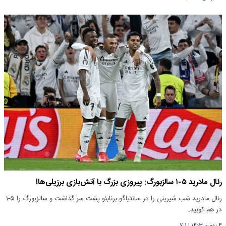
رئال مادرید ۵-۱ سالزبورگ: پیروزی بزرگ با آتش‌بازی برزیلی‌ها!
رئال مادرید شب شیرینی را در سانتیاگو برنابئو پشت سر گذاشت و سالزبورگ را ۵-۱
در هم کوبید.
۴ بهمن ۱۴۰۳
|
۷:۱