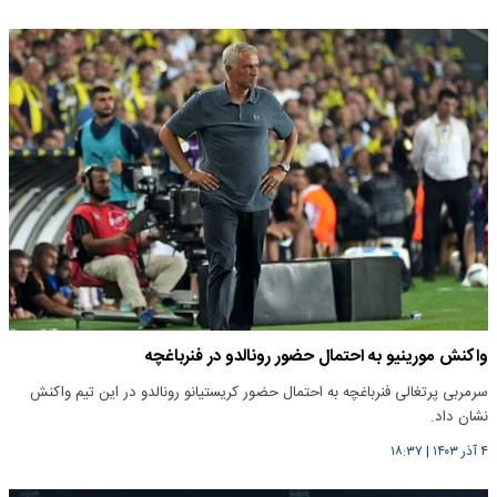
واکنش مورینیو به احتمال حضور رونالدو در فنرباغچه
سرمربی پرتغالی فنرباغچه به احتمال حضور کریستیانو رونالدو در این تیم واکنش
نشان داد.
۴ آذر ۱۴۰۳
|
۱۸:۳۷