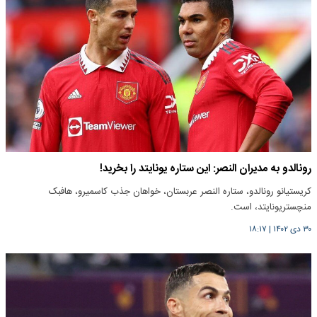
رونالدو به مدیران النصر: این ستاره یونایتد را بخرید!
کریستیانو رونالدو، ستاره النصر عربستان، خواهان جذب کاسمیرو، هافبک
منچستریونایتد، است.
۳۰ دی ۱۴۰۲
|
۱۸:۱۷