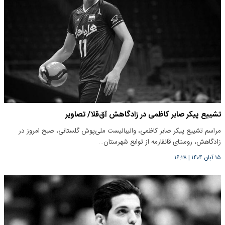
تشییع پیکر صابر کاظمی در زادگاهش آق‌قلا/ تصاویر
مراسم تشییع پیکر صابر کاظمی، والیبالیست ملی‌پوش گلستانی، صبح امروز در
زادگاهش، روستای قانقارمه از توابع شهرستان…
۱۵ آبان ۱۴۰۴
|
۱۶:۲۸