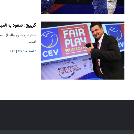
گربیچ: صعود به الم
ستاره پیشین والیبال ص
است.
۹ اسفند ۱۴۰۲
|
۱۱:۲۲