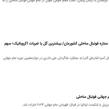
عربستان با ارسال پیامی، کسب مقام سومی جهان در جام جهانی فوتبال ساحلی را به
تمجید AFC از مرد ۷ ستاره فوتبال ساحلی کشورمان/ بیشترین گل با ضربات آکروباتیک؛ سهم
 آسیا اشاره‌ای گذرا به عملکرد شاگردان علی نادری در دوازدهمین دوره جام جهانی
م جهانی فوتبال ساحلی
با شکست ایتالیا در فینال؛ قهرمان جام جهانی ۲۰۲۴ امارات شد.