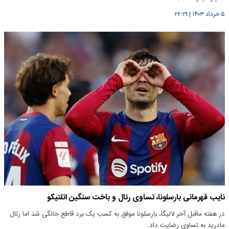
۵ خرداد ۱۴۰۳
|
۲۲:۲۹
نایب قهرمانی بارسلونا، تساوی رئال و باخت سنگین اتلتیکو
در هفته ماقبل آخر لالیگا، بارسلونا موفق به کسب یک برد قاطع خانگی شد اما رئال
مادرید به تساوی رضایت داد.