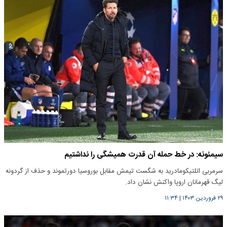
سیمئونه: در خط حمله آن قدرت همیشگی‌‌ را نداشتیم
سرمربی اتلتیکومادرید به شگست تیمش مقابل بوروسیا دورتموند و حذف از گردونه
لیگ قهرمانان اروپا واکنش نشان داد.
۲۹ فروردین ۱۴۰۳
|
۱۱:۳۴