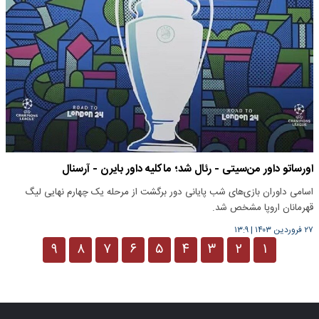
اورساتو داور من‌سیتی - رئال شد؛ ماکلیه داور بایرن - آرسنال
اسامی داوران بازی‌های شب پایانی دور برگشت از مرحله یک چهارم نهایی لیگ
قهرمانان اروپا مشخص شد.
۲۷ فروردین ۱۴۰۳
|
۱۳:۹
۹
۸
۷
۶
۵
۴
۳
۲
۱