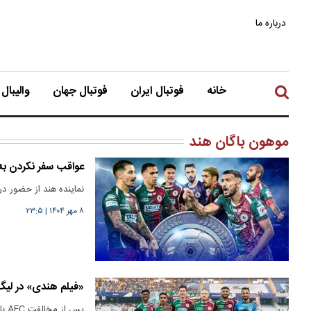
درباره ما
خانه
فوتبال ایران
فوتبال جهان
والیبال
موهون باگان هند
عواقب سفر نکردن به ایران/
نماینده هند از حضور در 
۸ مهر ۱۴۰۴
|
۲۳:۵
«فیلم هندی» در لیگ ق
پس 