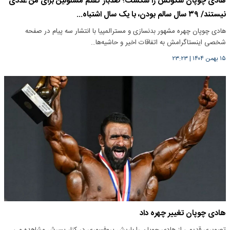
هادی چوپان سکوتش را شکست؛ صدبار گفتم مسئولین برای من عددی
نیستند/ ۳۹ سال سالم بودن، با یک سال اشتباه...
هادی چوپان چهره مشهور بدنسازی و مسترالمپیا با انتشار سه پیام در صفحه
شخصی اینستاگرامش به اتفاقات اخیر و حاشیه‌ها…
۱۵ بهمن ۱۴۰۴
|
۲۳:۲۳
هادی چوپان تغییر چهره داد
تصویری قدیمی از هادی چوپان را باریش پروفسوری در کنار پسرش مشاهده می