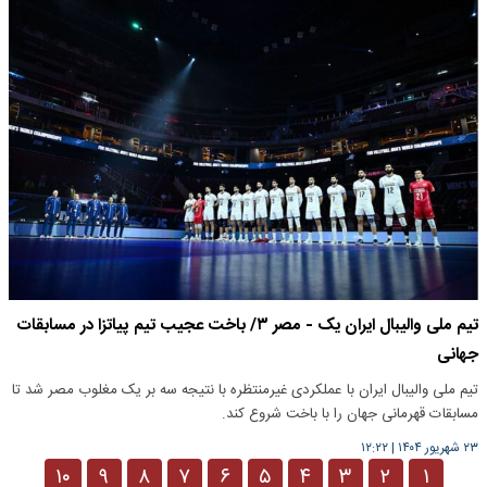
تیم ملی والیبال ایران یک - مصر ۳/ باخت عجیب تیم پیاتزا در مسابقات
جهانی
تیم ملی والیبال ایران با عملکردی غیرمنتظره با نتیجه سه بر یک مغلوب مصر شد تا
مسابقات قهرمانی جهان را با باخت شروع کند.
۲۳ شهریور ۱۴۰۴
|
۱۲:۲۲
۱۰
۹
۸
۷
۶
۵
۴
۳
۲
۱