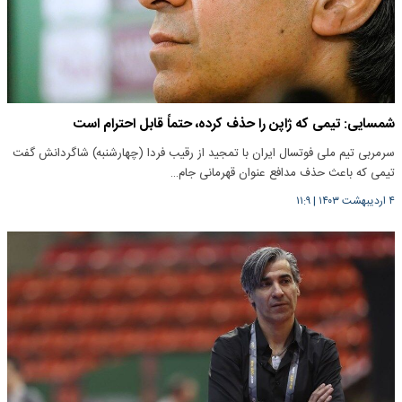
شمسایی: تیمی که ژاپن را حذف کرده، حتماً قابل احترام است
سرمربی تیم ملی فوتسال ایران با تمجید از رقیب فردا (چهارشنبه) شاگردانش گفت
تیمی که باعث حذف مدافع عنوان قهرمانی جام…
۴ اردیبهشت ۱۴۰۳
|
۱۱:۹