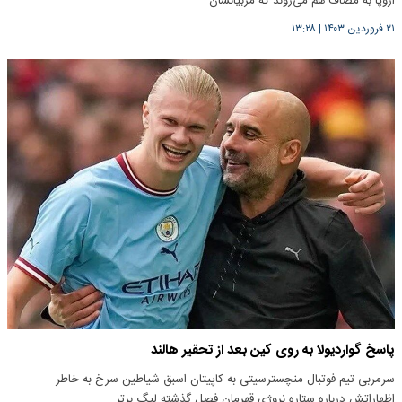
اروپا به مصاف هم می‌روند که مربیانشان…
۲۱ فروردین ۱۴۰۳
|
۱۳:۲۸
پاسخ گواردیولا به روی کین بعد از تحقیر هالند
سرمربی تیم فوتبال منچسترسیتی به کاپیتان اسبق شیاطین سرخ به خاطر
اظهاراتش درباره ستاره نروژی قهرمان فصل گذشته لیگ برتر…