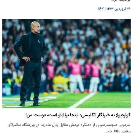
۲۸ فروردین ۱۴۰۳
|
۱۶:۷
گواردیولا به خبرنگار انگلیسی؛ اینجا برنابئو است، دوست من!
سرمربی منچسترسیتی از عملکرد تیمش مقابل رئال مادرید در ورزشگاه سانتیاگو
برنابئو دفاع کرد.