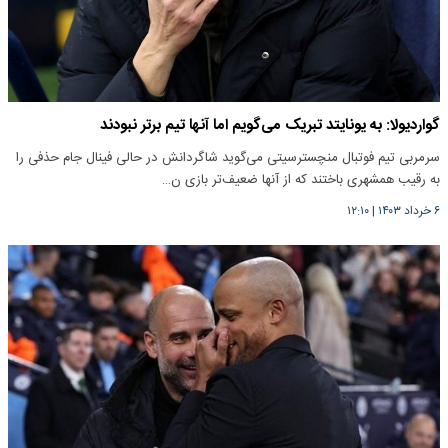
گواردیولا: به یونایتد تبریک می‌گویم اما آنها تیم برتر نبودند
سرمربی تیم فوتبال منچسترسیتی می‌گوید شاگردانش در حالی فینال جام حذفی را
به رقیب همشهری باختند که از آنها ضعیف‌تر بازی ن…
۶ خرداد ۱۴۰۳
|
۱۲:۱۰