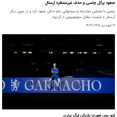
صعود پرگل چلسی و حذف غیرمنتظره آرسنال
چلسی با نمایشی مقتدرانه به نیمه‌نهایی جام حذفی صعود کرد و در سوی دیگر،
آرسنال با شکست مقابل ساوتهمپتون از گردونه…
۱۶ فروردین ۱۴۰۵
|
۱۹:۲۹
تتو روی صورت بازیکن لیگ برتری