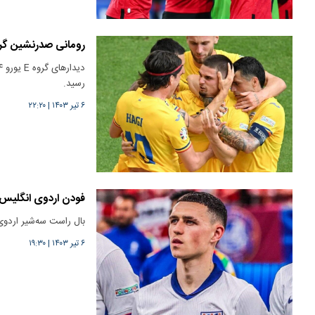
رومانی صدرنشین گروه E شد؛ بلژیک حریف فرانسه در م
رسید.
۶ تیر ۱۴۰۳
|
۲۲:۲۰
فودن اردوی انگلیس ر
بال راست سه‌شیر اردوی این تیم
۶ تیر ۱۴۰۳
|
۱۹:۳۰