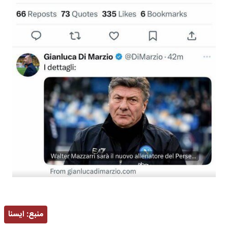
منبع:
ايسنا