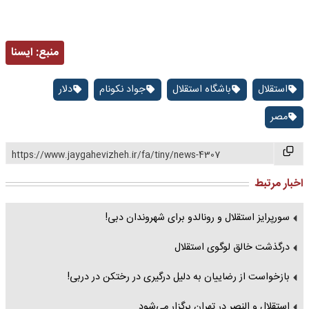
منبع:
ايسنا
استقلال
باشگاه استقلال
جواد نکونام
دلار
مصر
https://www.jaygahevizheh.ir/fa/tiny/news-4307
اخبار مرتبط
سورپرایز استقلال و رونالدو برای شهروندان دبی!
درگذشت خالق لوگوی استقلال
بازخواست از رضاییان به دلیل درگیری در رختکن در دربی!
استقلال و النصر در تهران برگزار می‌شود