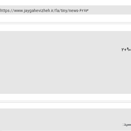
https://www.jaygahevizheh.ir/fa/tiny/news-6283
یسید: