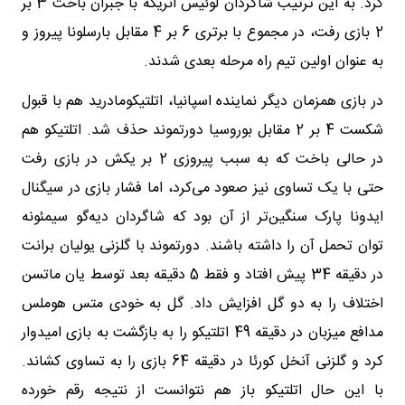
کرد. به این ترتیب شاگردان لوئیس انریکه با جبران باخت 3 بر
2 بازی رفت، در مجموع با برتری 6 بر 4 مقابل بارسلونا پیروز و
به عنوان اولین تیم راه مرحله بعدی شدند.
در بازی همزمان دیگر نماینده اسپانیا، اتلتیکومادرید هم با قبول
شکست 4 بر 2 مقابل بوروسیا دورتموند حذف شد. اتلتیکو هم
در حالی باخت که به سبب پیروزی 2 بر یکش در بازی رفت
حتی با یک تساوی نیز صعود می‌کرد، اما فشار بازی در سیگنال
ایدونا پارک سنگین‌تر از آن بود که شاگردان دیه‌گو سیمئونه
توان تحمل آن را داشته باشند. دورتموند با گلزنی یولیان برانت
در دقیقه 34 پیش افتاد و فقط 5 دقیقه بعد توسط یان ماتسن
اختلاف را به دو گل افزایش داد. گل به خودی متس هوملس
مدافع میزبان در دقیقه 49 اتلتیکو را به بازگشت به بازی امیدوار
کرد و گلزنی آنخل کورئا در دقیقه 64 بازی را به تساوی کشاند.
با این حال اتلتیکو باز هم نتوانست از نتیجه رقم خورده