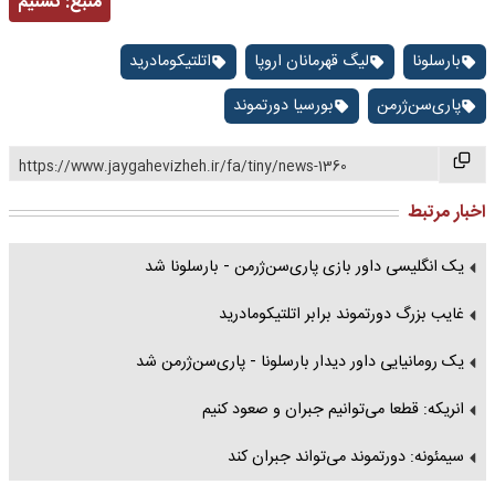
منبع:
تسنیم
بارسلونا
لیگ قهرمانان اروپا
اتلتیکومادرید
پاری‌سن‌ژرمن
بورسیا دورتموند
https://www.jaygahevizheh.ir/fa/tiny/news-1360
اخبار مرتبط
یک انگلیسی داور بازی پاری‌سن‌ژرمن - بارسلونا شد
غایب بزرگ دورتموند برابر اتلتیکومادرید
یک رومانیایی داور دیدار بارسلونا - پاری‌سن‌ژرمن شد
انریکه: قطعا می‌توانیم جبران و صعود کنیم
سیمئونه: دورتموند می‌تواند جبران کند