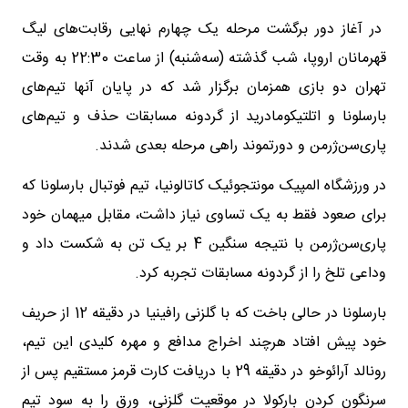
در آغاز دور برگشت مرحله یک چهارم نهایی رقابت‌های لیگ
قهرمانان اروپا، شب گذشته (سه‌شنبه) از ساعت 22:30 به وقت
تهران دو بازی همزمان برگزار شد که در پایان آنها تیم‌های
بارسلونا و اتلتیکومادرید از گردونه مسابقات حذف و تیم‌های
پاری‌سن‌ژرمن و دورتموند راهی مرحله بعدی شدند.
در ورزشگاه المپیک مونتجوئیک کاتالونیا، تیم فوتبال بارسلونا که
برای صعود فقط به یک تساوی نیاز داشت، مقابل میهمان خود
پاری‌سن‌ژرمن با نتیجه سنگین 4 بر یک تن به شکست داد و
وداعی تلخ را از گردونه مسابقات تجربه کرد.
بارسلونا در حالی باخت که با گلزنی رافینیا در دقیقه 12 از حریف
خود پیش افتاد هرچند اخراج مدافع و مهره کلیدی این تیم،
رونالد آرائوخو در دقیقه 29 با دریافت کارت قرمز مستقیم پس از
سرنگون کردن بارکولا در موقعیت گلزنی، ورق را به سود تیم