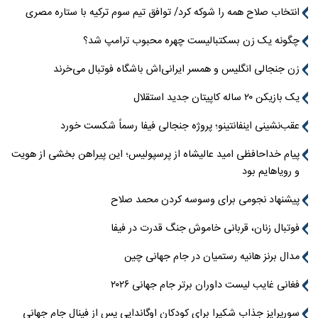
انتخاب صلاح همه را شوکه کرد/ توافق تیم سوم ترکیه با ستاره مصری
چگونه یک زن بسکتبالیست چهره محبوب ترامپ شد؟
زن جنجالی انگلیس و همسر ایرانی‌اش باشگاه فوتبال می‌خرند
یک بازیکن ۲۰ ساله کاپیتان جدید استقلال
عقب‌نشینی اینفانتینو؛ پروژه جنجالی فیفا رسماً شکست خورد
پیام خداحافظی امید عالیشاه از پرسپولیس؛ این پیراهن بخشی از هویت
و رویاهایم بود
پیشنهاد نجومی برای وسوسه کردن محمد صلاح
فوتبال زنان، قربانی خاموش جنگ قدرت در فیفا
مدال برنز هانیه رستمیان در جام جهانی چین
فغانی غایب لیست داوران برتر جام جهانی ۲۰۲۶
سورپرایز جذاب شکیرا برای کودکان اوگاندایی پس از فینال جام جهانی