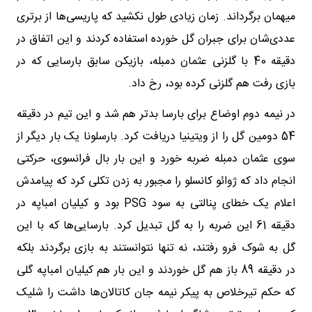
میهمان برگرداند. زمان زیادی طول نکشید که پاریسی‌ها از برتری
عددی‌شان برای جبران گل خورده استفاده کردند و این اتفاق در
دقیقه 40 با گلزنی عثمان دمبله، بازیکن سابق بارسایی که در
بازی رفت هم گلزنی کرده بود، رخ داد.
در نیمه دوم اوضاع برای بارسا بدتر هم شد و این تیم در دقیقه
54 دومین گل را از ویتینیا دریافت کرد. بارسلونا یک بار دیگر از
سوی عثمان دمبله ضربه خورد و این بار بال فرانسوی، حرکتی
انجام داد که ژوائو کانسلو را مجبور به زدن تکلی کرد که پیامدش
اعلام یک خطای پنالتی به سود PSG بود و کیلیان امباپه در
دقیقه 61 این ضربه را به گل تبدیل کرد. بارسایی‌ها که با این
گل به شوک فرو رفتند، نه تنها نتوانستند به بازی برگردند بلکه
در دقیقه 89 باز هم گل خوردند و این بار هم کیلیان امباپه گلی
که حکم تیرخلاص به پیکر نیمه جان کاتالان‌ها داشت را شلیک