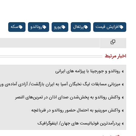
افزایش قیمت
پرتغال
یورو
رونالدو
سکه
اخبار مرتبط
رونالدو و جورجینا با پیژامه‌ های ایرانی
میزبانی مسابقات لیگ نخبگان آسیا به ایران بازگشت/ آزادی آماده‌ی ور
واکنش رونالدو به پخش‌شدن صدای اذان در تمرین‌های النصر
واکنش مورینیو به احتمال حضور رونالدو در فنرباغچه
پردرآمدترین فوتبالیست های جهان/ اینفوگرافیک