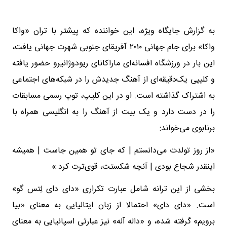
به گزارش جایگاه ویژه، این خواننده که پیشتر با تران «واکا
واکا» برای جام جهانی ۲۰۱۰ آفریقای جنوبی شهرت جهانی یافت،
این بار در ورزشگاه افسانه‌ای ماراکانای ریودوژانیرو حضور یافته
و کلیپی یک‌دقیقه‌ای از آهنگ جدیدش را در شبکه‌های اجتماعی
به اشتراک گذاشته است. او در این کلیپ، توپ رسمی مسابقات
را در دست دارد و یک بیت از آهنگ را به انگلیسی همراه با
برنابوی می‌خواند:
«از روز تولدت می‌دانستم | که جای تو همین جاست | همیشه
اینقدر شجاع بودی ‌| آنچه شکستت، قوی‌ترت کرد.»
بخشی از این ترانه شامل عبارت تکراری «دای دای لِتس گو»
است. «دای دای» احتمالا از زبان ایتالیایی به معنای «بیا
برویم» گرفته شده، و «داله آله» نیز عبارتی اسپانیایی به معنای