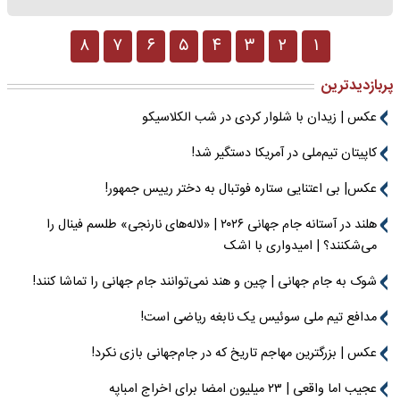
۸
۷
۶
۵
۴
۳
۲
۱
پربازدیدترین
عکس | زیدان با شلوار کردی در شب الکلاسیکو
کاپیتان تیم‌ملی در آمریکا دستگیر شد!
عکس| بی اعتنایی ستاره فوتبال به دختر رییس جمهور!
هلند در آستانه جام جهانی ۲۰۲۶ | «لاله‌های نارنجی» طلسم فینال را
می‌شکنند؟ | امیدواری با اشک
شوک به جام جهانی | چین و هند نمی‌توانند جام جهانی را تماشا کنند!
مدافع تیم ملی سوئیس یک نابغه ریاضی است!
عکس | بزرگترین مهاجم تاریخ که در جام‌جهانی بازی نکرد!
عجیب اما واقعی | ۲۳ میلیون امضا برای اخراج امباپه