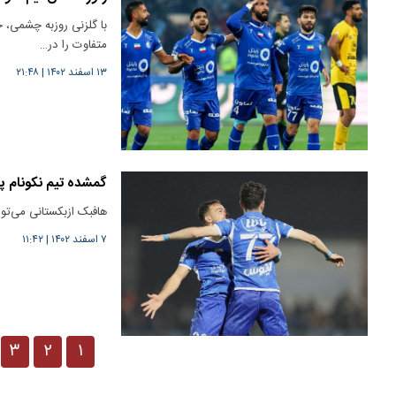
با گلزنی روزبه چشمی، حا
متفاوت را در…
۱۳ اسفند ۱۴۰۲
|
۲۱:۴۸
گمشده تیم نکونام پی
هافبک ازبکستانی می‌توا
۷ اسفند ۱۴۰۲
|
۱۱:۴۲
۳
۲
۱