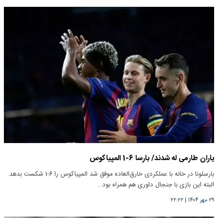
یاران طارمی له شدند/ بارسا 6-1 المپیاکوس
بارسلونا در خانه با عملکردی خارق‌العاده موفق شد المپیاکوس را 6-1 شکست بدهد.
البته این بازی با جنجال داوری هم همراه بود…
۲۹ مهر ۱۴۰۴
|
۲۲:۲۲