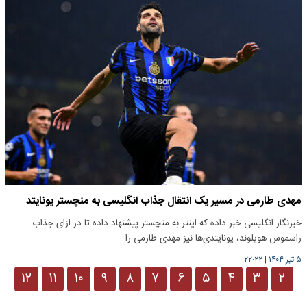
مهدی طارمی در مسیر یک انتقال جذاب انگلیسی به منچستر یونایتد
خبرنگار انگلیسی خبر داده که اینتر به منچستر پیشنهاد داده تا در ازای جذاب
راسموس هویلوند، یونایتدی‌ها نیز مهدی طارمی را…
۵ تیر ۱۴۰۴
|
۲۲:۲۲
۱۲
۱۱
۱۰
۹
۸
۷
۶
۵
۴
۳
۲